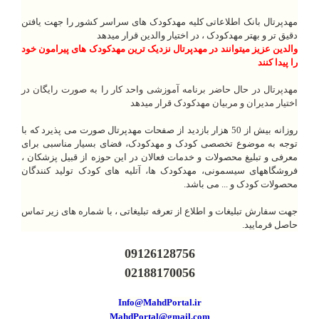
مهدپرتال بانک اطلاعاتی کلیه مهدکودک های سراسر کشور را جهت یافتن
دقیق تر و بهتر مهدکودک ، در اختیار والدین قرار میدهد
والدین عزیز میتوانند در مهدپرتال نزدیک ترین مهدکودک های پیرامون خود
را پیدا کنند
مهدپرتال در حال حاضر برنامه آموزشی واحد کار را به صورت رایگان در
اختیار مدیران و مربیان مهدکودک قرار میدهد
روزانه بیش از 50 هزار بازدید از صفحات مهدپرتال صورت می پذیرد که با
توجه به موضوع تخصصی کودک و مهدکودک، فضای بسیار مناسبی برای
معرفی و تبلیغ محصولات و خدمات فعالان در این حوزه از قبیل پزشکان ،
فروشگاههای سیسمونی، مهدکودک ها، آتلیه های کودک تولید کنندگان
محصولات کودک و ... می باشد.
جهت سفارش تبلیغات و اطلاع از تعرفه تبلیغاتی ، با شماره های زیر تماس
حاصل فرمایید.
09126128756
02188170056
Info@MahdPortal.ir
MahdPortal@gmail.com