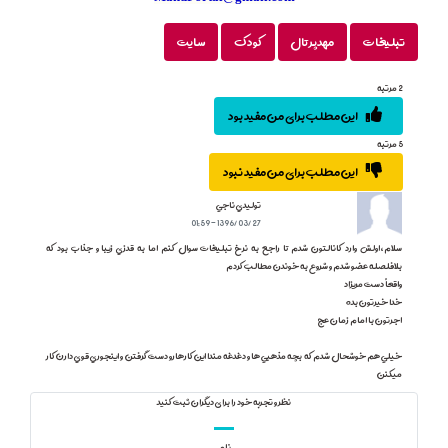
تبلیغات
مهدپرتال
کودک
سایت
2 مرتبه
این مطلب برای من مفید بود
5 مرتبه
این مطلب برای من مفید نبود
توليدي ناجي
1396/03/27 - 01:59
سلام،اولش وارد كانالتون شدم تا راجع به نرخ تبليغات سوال كنم اما به قدزي زيبا و جذاب بود كه
بلافلصله عضو شدم و شروع به خوندن مطالب كردم
واقعاً دست مريزاد
خدا خيرتون بده
اجرتون با امام زمان عج
خيلي هم خوشحال شدم كه بچه مذهبي ها و دغدغه مندا اين كارهارو دست گرفتن و اينجوري قوي دارن كار
ميكنن
نظر و تجربه خود را برای دیگران ثبت کنید
نام